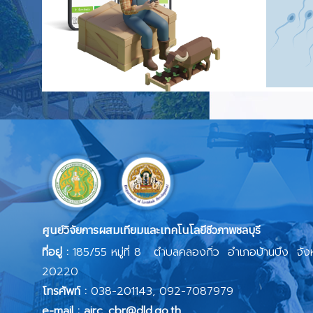
ศูนย์วิจัยการผสมเทียมและเทคโนโลยีชีวภาพชลบุรี
ที่อยู่ :
185/55 หมู่ที่ 8 ตำบลคลองกิ่ว อำเภอบ้านบึง จังห
20220
โทรศัพท์ :
038-201143, 092-7087979
e-mail : airc_cbr@dld.go.th