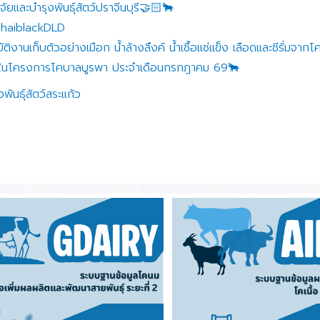
ัยและบำรุงพันธุ์สัตว์ปราจีนบุรี🤝🏻🐂
 ThaiblackDLD
ติงานเก็บตัวอย่างเมือก น้ำล้างลึงค์ น้ำเชื้อแช่แข็ง เลือดและซีรั่มจากโค
ื้อในโครงการโคบาลบูรพา ประจำเดือนกรกฎาคม 69🐂
ันธุ์สัตว์สระแก้ว