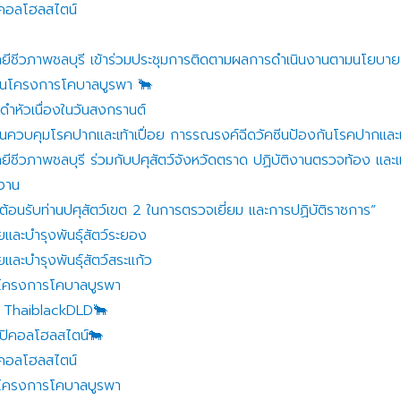
ิคอลโฮลสไตน์
โลยีชีวภาพชลบุรี เข้าร่วมประชุมการติดตามผลการดำเนินงานตามนโยบ
้อในโครงการโคบาลบูรพา 🐂
ำหัวเนื่องในวันสงกรานต์
นควบคุมโรคปากและเท้าเปื่อย การรณรงค์ฉีดวัคซีนป้องกันโรคปากและเ
ยีชีวภาพชลบุรี ร่วมกับปศุสัตว์จังหวัดตราด ปฏิบัติงานตรวจท้อง และแ
ยงาน
“ ต้อนรับท่านปศุสัตว์เขต 2 ในการตรวจเยี่ยม และการปฏิบัติราชการ”
ยและบำรุงพันธุ์สัตว์ระยอง
และบำรุงพันธุ์สัตว์สระแก้ว
ในโครงการโคบาลบูรพา
ุ์ ThaiblackDLD🐂
อปิคอลโฮลสไตน์🐄
ิคอลโฮลสไตน์
ในโครงการโคบาลบูรพา