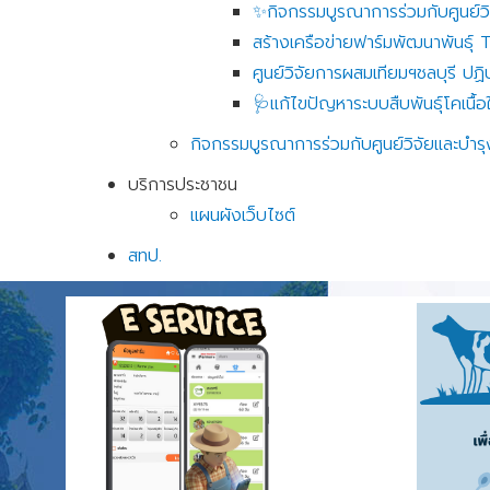
✨️กิจกรรมบูรณาการร่วมกับศูนย์วิจ
สร้างเครือข่ายฟาร์มพัฒนาพันธุ์
ศูนย์วิจัยการผสมเทียมฯชลบุรี ปฏิบั
🩺แก้ไขปัญหาระบบสืบพันธุ์โคเน
กิจกรรมบูรณาการร่วมกับศูนย์วิจัยและบำรุงพ
บริการประชาชน
แผนผังเว็บไซต์
สทป.