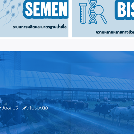
วัดชลบุรี รหัสไปรษณีย์