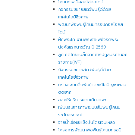
โคนมทรอปิคอลโฮลสไตน์
กิจกรรมขยายสัตว์พันธุ์ดีด้วย
เทคโนโลยีชีวภาพ
พัฒนาพ่อพันธุ์โคนมทรอปิคอลโฮลส
ไตน์
ฝึกพระโค งานพระราชพิธีจรดพระ
นังคัลแรกนาขวัญ ปี 2569
ลูกเกิดไทยแบล็คจากการปฏิสนธิภานอก
ร่างกาย(IVF)
กิจกรรมขยายสัตว์พันธุ์ดีด้วย
เทคโนโลยีชีวภาพ
ตรวจระบบสืบพันธุ์และแก้ไขปัญหาผสม
ติดยาก
ออกให้บริการผสมเทียมแพะ
เพิ่มประสิทธิภาพระบบสืบพันธุ์โคนม
ระดับสหกรณ์
จ่ายน้ำเชื้อแช่แข็ง,ไนโตรเจนเหลว
โครงการพัฒนาพ่อพันธุ์โคนมทรอปิ