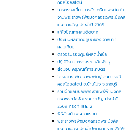
คอลโฮลสไตน์
การตรวจเยี่ยมการจัดเตรียมพระโค ใน
งานพระราชพิธีพืชมงคลจรดพระนังคัล
แรกนาขวัญ ประจำปี 2569
แก้ไขปัญหาผสมติดยาก
ประเมินผลภาคปฏิบัติของเจ้าหน้าที่
ผสมเทียม
ตรวจรับรองศูนย์ผลิตน้ำเชื้อ
ปฏิบัติงาน ตรวจระบบสืบพันธุ์
ส่งมอบ ครุภัณฑ์การเกษตร
โครงการ พัฒนาพ่อพันธุ์โคนมทรอปิ
คอลโฮลสไตน์ อ.บ้านโป่ง จ.ราชบุรี
ร่วมฝึกซ้อมย่อยพระราชพิธีพืชมงคล
จรดพระนังคัลแรกนาขวัญ ประจำปี
2569 ครั้งที่ 1และ 2
พิธีล้างมือพระยาแรกนา
พระราชพิธีพืชมงคลจรดพระนังคัล
แรกนาขวัญ ประจำปีพุทธศักราช 2569