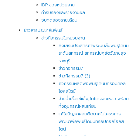
IDP ของหน่วยงาน
คำรับรองและรายงานผล
งบทดลองรายเดือน
ข่าวสารประชาสัมพันธ์
ข่าวกิจกรรมในหน่วยงาน
ส่งเสริมประสิทธิภาพระบบสืบพันธุ์โคนม
ระดับสหกรณ์ สหกรณ์ปศุสัตว์เขาขลุง
ราชบุรี
ข่าวกิจกรรม7
ข่าวกิจกรรม7 (3)
กิจกรรมผลิตพ่อพันธุ์โคนมทรอปิคอล
โฮลสไตน์
จ่ายน้ำเชื้อแช่แข็ง,ไนโตรเจนเหลว พร้อม
ทั้งอุปกรณ์ผสมเทียม
แก้ไขปัญหาผสมติดยากในโครงการ
พัฒนาพ่อพันธุ์โคนมทรอปิคอลโฮลส
ไตน์