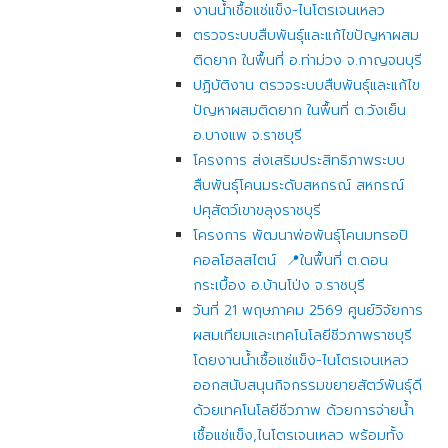
งานน้ำเชื้อแช่แข็ง-ไนโตรเจนเหลว
ตรวจระบบสืบพันธุ์และแก้ไขปัญหาผสม
ติดยาก ในพื้นที่ อ.ท่าม่วง จ.กาญจนบุรี
ปฏิบัติงาน ตรวจระบบสืบพันธุ์และแก้ไข
ปัญหาผสมติดยาก ในพื้นที่ ต.วังเย็น
อ.บางแพ จ.ราชบุรี
โครงการ ส่งเสริมประสิทธิภาพระบบ
สืบพันธุ์โคนมระดับสหกรณ์ สหกรณ์
ปศุสัตว์เขาขลุงราชบุรี
โครงการ พัฒนาพ่อพันธุ์โคนมทรอปิ
คอลโฮลสไตน์ 📍ในพื้นที่ ต.ดอน
กระเบื้อง อ.บ้านโป่ง จ.ราชบุรี
วันที่ 21 พฤษภาคม 2569 ศูนย์วิจัยการ
ผสมเทียมและเทคโนโลยีชีวภาพราชบุรี
โดยงานน้ำเชื้อแช่แข็ง-ไนโตรเจนเหลว
ออกสนับสนุนกิจกรรมขยายสัตว์พันธุ์ดี
ด้วยเทคโนโลยีชีวภาพ ด้วยการจ่ายน้ำ
เชื้อแช่แข็ง,ไนโตรเจนเหลว พร้อมทั้ง