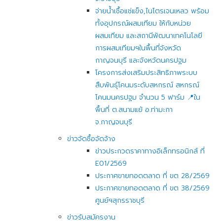
จ่ายน้ำเชื้อแช่แข็ง,ไนโตรเจนเหลว พร้อม
ทั้งอุปกรณ์ผสมเทียม ให้กับหน่วย
ผสมเทียม และสถานีพัฒนาเทคโนโลยี
การผสมเทียมฯในพื้นที่จังหวัด
กาญจนบุรี และจังหวัดนครปฐม
โครงการส่งเสริมประสิทธิภาพระบบ
สืบพันธุ์โคนมระดับสหกรณ์ สหกรณ์
โคนมนครปฐม จำนวน 5 ฟาร์ม 📍ใน
พื้นที่ ต.สนามแย้ อ.ท่ามะกา
จ.กาญจนบุรี
ข่าวจัดซื้อจัดจ้าง
ข่าวประกวดราคาทางอิเล็กทรอนิกส์ ที่
E01/2569
ประกาศขายทอดตลาด ที่ ขต 28/2569
ประกาศขายทอดตลาด ที่ ขต 38/2569
ศูนย์ฯสุกรราชบุรี
ข่าวรับสมัครงาน