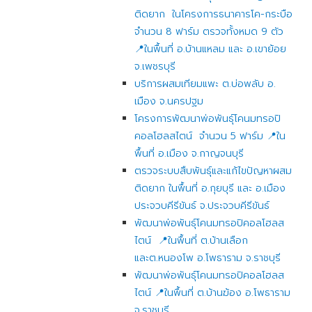
ติดยาก ในโครงการธนาคารโค-กระบือ
จำนวน 8 ฟาร์ม ตรวจทั้งหมด 9 ตัว
📍ในพื้นที่ อ.บ้านแหลม และ อ.เขาย้อย
จ.เพชรบุรี
บริการผสมเทียมแพะ ต.บ่อพลับ อ.
เมือง จ.นครปฐม
โครงการพัฒนาพ่อพันธุ์โคนมทรอปิ
คอลโฮลสไตน์ จำนวน 5 ฟาร์ม 📍ใน
พื้นที่ อ.เมือง จ.กาญจนบุรี
ตรวจระบบสืบพันธุ์และแก้ไขปัญหาผสม
ติดยาก ในพื้นที่ อ.กุยบุรี และ อ.เมือง
ประจวบคีรีขันธ์ จ.ประจวบคีรีขันธ์
พัฒนาพ่อพันธุ์โคนมทรอปิคอลโฮลส
ไตน์ 📍ในพื้นที่ ต.บ้านเลือก
และต.หนองโพ อ.โพธาราม จ.ราชบุรี
พัฒนาพ่อพันธุ์โคนมทรอปิคอลโฮลส
ไตน์ 📍ในพื้นที่ ต.บ้านฆ้อง อ.โพธาราม
จ.ราชบุรี