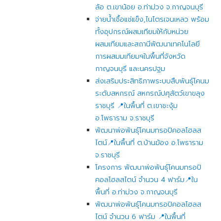
ล้อ ต.เขาน้อย อ.ท่าม่วง จ.กาญจนบุรี
จ่ายน้ำเชื้อแช่แข็ง,ไนโตรเจนเหลว พร้อม
ทั้งอุปกรณ์ผสมเทียมให้กับหน่วย
ผสมเทียมและสถานีพัฒนาเทคโนโลยี
การผสมมเทียมฯในพื้นที่จังหวัด
กาญจนบุรี และนครปฐม
ส่งเสริมประสิทธิภาพระบบสืบพันธุ์โคนม
ระดับสหกรณ์ สหกรณ์ปศุสัตว์เขาขลุง
ราชบุรี 📍ในพื้นที่ ต.เขาชะงุ้ม
อ.โพธาราม จ.ราชบุรี
พัฒนาพ่อพันธุ์โคนมทรอปิคอลโฮลส
ไตน์📍ในพื้นที่ ต.บ้านฆ้อง อ.โพธาราม
จ.ราชบุรี
โครงการ พัฒนาพ่อพันธุ์โคนมทรอปิ
คอลโฮลสไตน์ จำนวน 4 ฟาร์ม📍ใน
พื้นที่ อ.ท่าม่วง จ.กาญจนบุรี
พัฒนาพ่อพันธุ์โคนมทรอปิคอลโฮลส
ไตน์ จำนวน 6 ฟาร์ม 📍ในพื้นที่