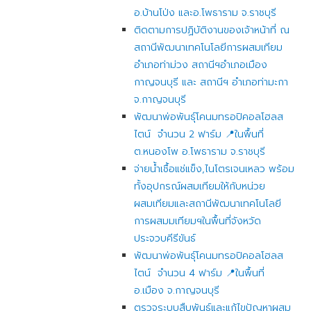
อ.บ้านโป่ง และอ.โพธาราม จ.ราชบุรี
ติดตามการปฏิบัติงานของเจ้าหน้าที่ ณ
สถานีพัฒนาเทคโนโลยีการผสมเทียม
อำเภอท่าม่วง สถานีฯอำเภอเมือง
กาญจนบุรี และ สถานีฯ อำเภอท่ามะกา
จ.กาญจนบุรี
พัฒนาพ่อพันธุ์โคนมทรอปิคอลโฮลส
ไตน์ จำนวน 2 ฟาร์ม 📍ในพื้นที่
ต.หนองโพ อ.โพธาราม จ.ราชบุรี
จ่ายน้ำเชื้อแช่แข็ง,ไนโตรเจนเหลว พร้อม
ทั้งอุปกรณ์ผสมเทียมให้กับหน่วย
ผสมเทียมและสถานีพัฒนาเทคโนโลยี
การผสมมเทียมฯในพื้นที่จังหวัด
ประจวบคีรีขันธ์
พัฒนาพ่อพันธุ์โคนมทรอปิคอลโฮลส
ไตน์ จำนวน 4 ฟาร์ม 📍ในพื้นที่
อ.เมือง จ.กาญจนบุรี
ตรวจระบบสืบพันธุ์และแก้ไขปัญหาผสม