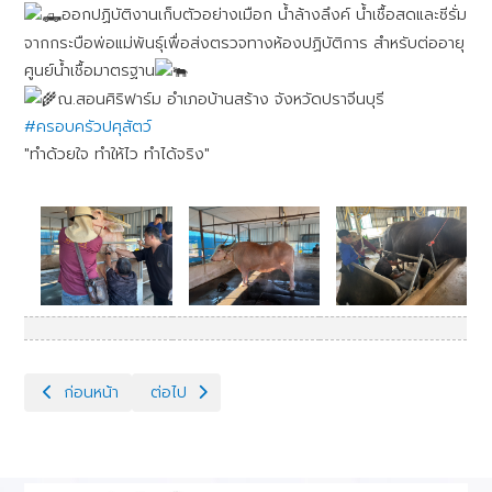
ออกปฏิบัติงานเก็บตัวอย่างเมือก น้ำล้างลึงค์ น้ำเชื้อสดและซีรั่ม
จากกระบือพ่อแม่พันธุ์เพื่อส่งตรวจทางห้องปฏิบัติการ สำหรับต่ออายุ
ศูนย์น้ำเชื้อมาตรฐาน
ณ.สอนศิริฟาร์ม อำเภอบ้านสร้าง จังหวัดปราจีนบุรี
#ครอบครัวปศุสัตว์
"ทำด้วยใจ ทำให้ไว ทำได้จริง"
เนื้อหาก่อนหน้า: ✨️กิจกรรมรองขยายสัตว์พันธุ์ดีด้วยเทคโนโลยีชีวภาพ
เนื้อหาถัดไป: ✨️กิจกรรมรองขยายสัตว์พันธุ์ดีด้วยเทค
ก่อนหน้า
ต่อไป