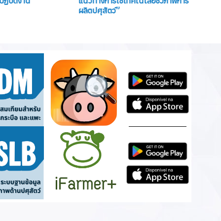
ฏิบัติงาน”
แนวทางการใช้เทคโนโลยีชีวภาพการ
การเลี
ผลิตปศุสัตว์”
8”