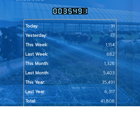
Today:
31
Yesterday:
73
This Week:
1,154
Last Week:
682
This Month:
1,328
Last Month:
5,403
This Year:
35,491
Last Year:
6,317
Total:
41,808
นโยบายการรักษาความมั่นคงปลอดภัย
|
นโยบายการคุ้มครองข้อมูลส่วนบุคคล