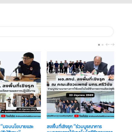
PREV
NEXT
รุก “มอบนโยบายและ
ลงพื้นที่เชิงรุก “ร่วมบูรณาการ
ลงพื้น