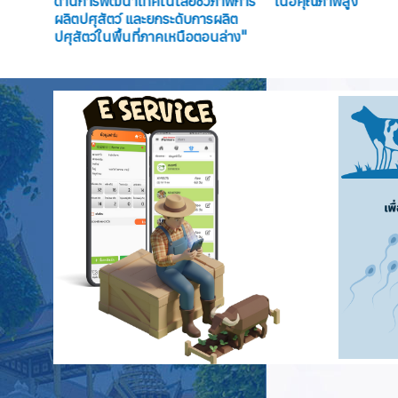
น
ด้านการพัฒนาเทคโนโลยีชีวภาพการ
เนื้อคุณภาพสูง”
ผลิตปศุสัตว์ และยกระดับการผลิต
ปศุสัตว์ในพื้นที่ภาคเหนือตอนล่าง"