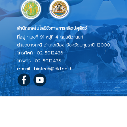
สำนักเทคโนโลยีชีวภาพการผลิตปศุสัตว์
ที่อยู่ :
เลขที่ 91 หมู่ที่ 4 ถนนติวานนท์
ตำบลบางกะดี อำเภอเมือง จังหวัดปทุมธานี 12000
โทรศัพท์ :
02-5012438
โทรสาร :
02-5012438
e-mail : biotech
@dld.go.th
นโยบายเว็บไซต์
|