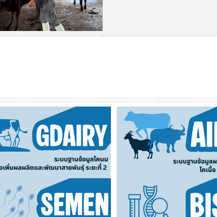
DLD)
่ยมและตรวจติดตามต่ออายุศูนย์ผลิตน้ำเชื้อพ่อพันธุ์กระบือมาตรฐาน