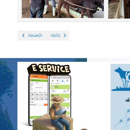
เนื้อหาก่อนหน้า: โครงการสร้างโคเนื้อคุณภาพสูง (Thai Black 
เนื้อหาถัดไป: ผอ.สินชัย วิโรจน์วุฒิกุล เข้าเยี
ก่อนหน้า
ต่อไป