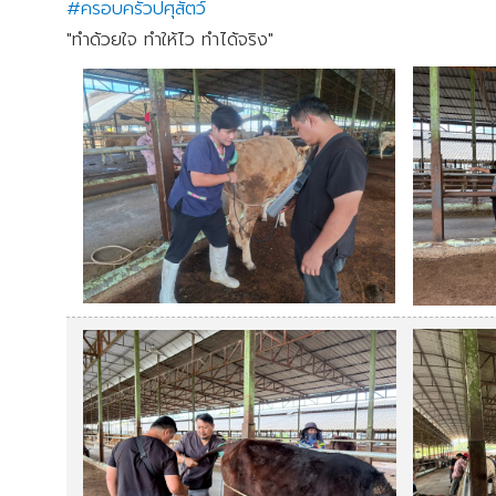
#ครอบครัวปศุสัตว์
"ทำด้วยใจ ทำให้ไว ทำได้จริง"