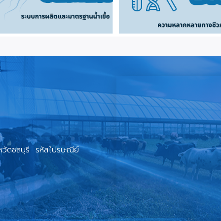
วัดชลบุรี รหัสไปรษณีย์