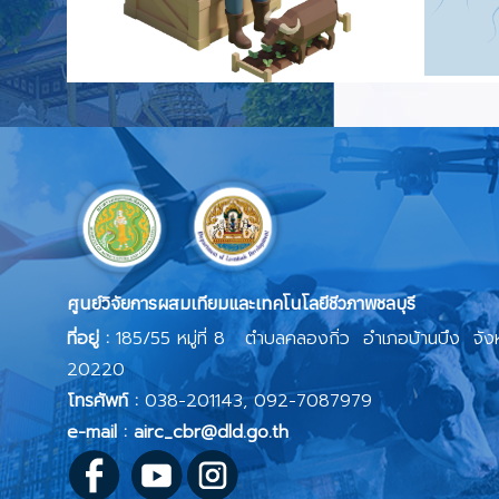
ศูนย์วิจัยการผสมเทียมและเทคโนโลยีชีวภาพชลบุรี
ที่อยู่ :
185/55 หมู่ที่ 8 ตำบลคลองกิ่ว อำเภอบ้านบึง จังห
20220
โทรศัพท์ :
038-201143, 092-7087979
e-mail : airc_cbr@dld.go.th