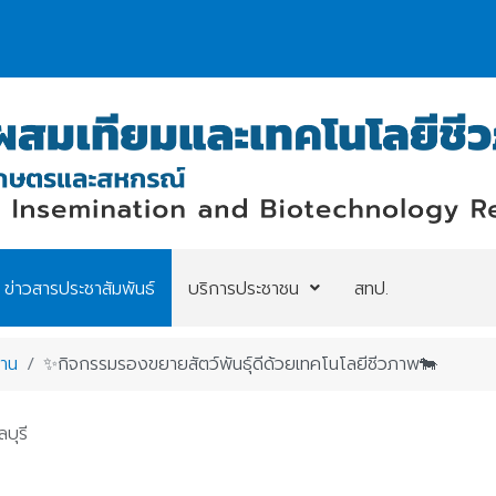
ข่าวสารประชาสัมพันธ์
บริการประชาชน
สทป.
งาน
✨️กิจกรรมรองขยายสัตว์พันธุ์ดีด้วยเทคโนโลยีชีวภาพ🐄
บุรี