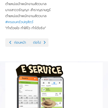
ตำแหน่งเจ้าพนักงานสัตวบาล
นางสาววรัญญา สำราญราษฎร์
ตำแหน่งเจ้าพนักงานสัตวบาล
#ครอบครัวปศุสัตว์
"ทำด้วยใจ ทำให้ไว ทำได้จริง"
เนื้อหาก่อนหน้า: ศูนย์วิจัยการผสมเทียมฯชลบุรี ปฏิบัติงานเก็บตัวอย่างเมื
เนื้อหาถัดไป: กิจกรรมบูรณาการร่วมกับศูนย์วิจัยและบำร
ก่อนหน้า
ต่อไป