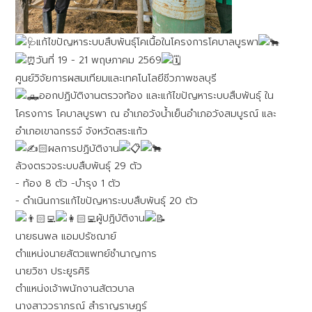
แก้ไขปัญหาระบบสืบพันธุ์โคเนื้อในโครงการโคบาลบูรพา
วันที่ 19 - 21 พฤษภาคม 2569
ศูนย์วิจัยการผสมเทียมและเทคโนโลยีชีวภาพชลบุรี
ออกปฏิบัติงานตรวจท้อง และแก้ไขปัญหาระบบสืบพันธุ์ ใน
โครงการ โคบาลบูรพา ณ อำเภอวังน้ำเย็นอำเภอวังสมบูรณ์ และ
อำเภอเขาฉกรรจ์ จังหวัดสระแก้ว
🏻ผลการปฏิบัติงาน
ล้วงตรวจระบบสืบพันธุ์ 29 ตัว
- ท้อง 8 ตัว -บำรุง 1 ตัว
- ดำเนินการแก้ไขปัญหาระบบสืบพันธุ์ 20 ตัว
ผู้ปฏิบัติงาน
นายธนพล แอมปรัชฌาย์
ตำแหน่งนายสัตวแพทย์ชำนาญการ
นายวิชา ประยูรศิริ
ตำแหน่งเจ้าพนักงานสัตวบาล
นางสาววราภรณ์ สำราญราษฎร์