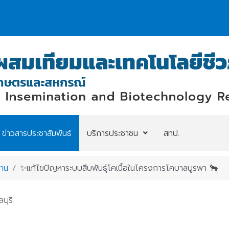
ข่าวสารประชาสัมพันธ์
บริการประชาชน
สทป.
งาน
✨️แก้ไขปัญหาระบบสืบพันธุ์โคเนื้อในโครงการโคบาลบูรพา 🐂
บุรี