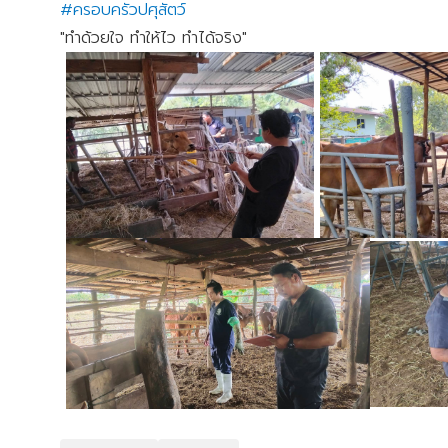
#ครอบครัวปศุสัตว์
"ทำด้วยใจ ทำให้ไว ทำได้จริง"