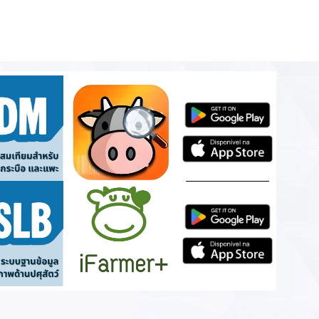
นงาน ฯลฯ