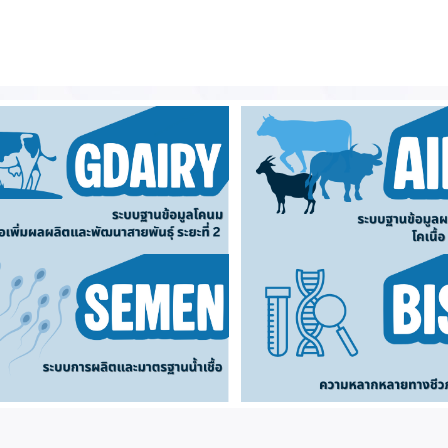
โนโลยีชีวภาพชลบุรี เข้าร่วมประชุมการติดตามผลการดำเนินงานตามนโยบาย แผ