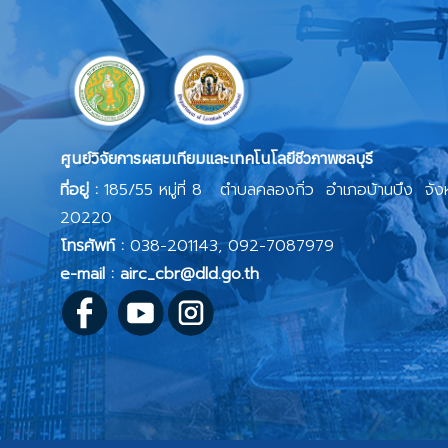
ศูนย์วิจัยการผสมเทียมและเทคโนโลยีชีวภาพชลบุรี
ที่อยู่ :
185/55 หมู่ที่ 8 ตำบลคลองกิ่ว อำเภอบ้านบึง จังห
20220
โทรศัพท์ :
038-201143, 092-7087979
e-mail : airc_cbr@dld.go.th