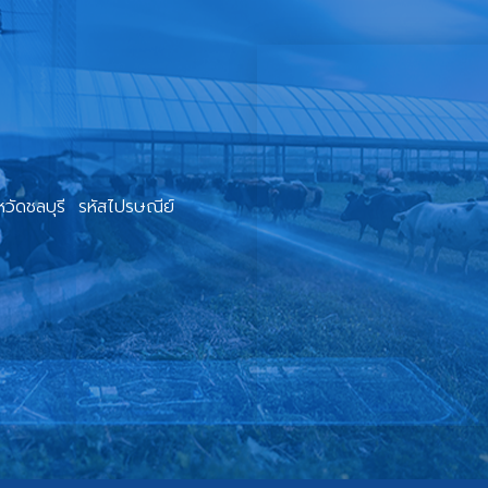
วัดชลบุรี รหัสไปรษณีย์