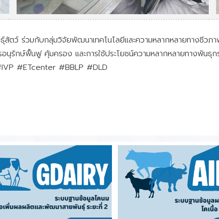
ธุ์สัตว์ ร่วมกับกลุ่มวิจัยพัฒนาเทคโนโลยีและความหลากหลายทางชีวภาพ
 การอนุรักษ์ฟื้นฟู คุ้มครอง และการใช้ประโยชน์ความหลากหลายทางพันธุกรรม
PU #IVP #ETcenter #BBLP #DLD
ัวอ่อน