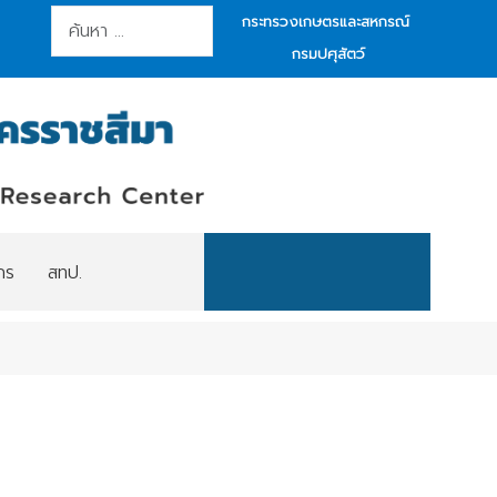
การค้นหา
กระทรวงเกษตรและสหกรณ์
กรมปศุสัตว์
กร
สทป.