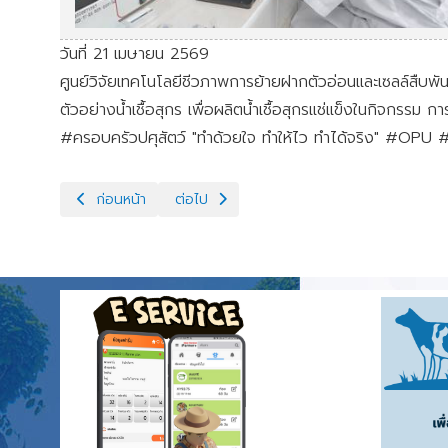
วันที่ 21 เมษายน 2569
ศูนย์วิจัยเทคโนโลยีชีวภาพการย้ายฝากตัวอ่อนและเซลล์สืบพัน
ตัวอย่างน้ำเชื้อสุกร เพื่อผลิตน้ำเชื้อสุกรแช่แข็งในกิจกรรม
#ครอบครัวปศุสัตว์ "ทำด้วยใจ ทำให้ไว ทำได้จริง" #O
เนื้อหาก่อนหน้า: ตรวจคัดเลือกระบบสืบพันธุ์แม่โคตัวรับ
เนื้อหาถัดไป: อบรมหลักสูตรการปฏิบัติงานกับต
ก่อนหน้า
ต่อไป