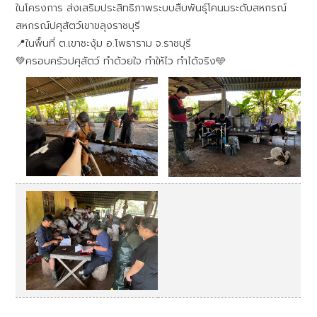
ในโครงการ ส่งเสริมประสิทธิภาพระบบสืบพันธุ์โคนมระดับสหกรณ์
สหกรณ์ปศุสัตว์เขาขลุงราชบุรี
📍ในพื้นที่ ต.เขาชะงุ้ม อ.โพธาราม จ.ราชบุรี
💚ครอบครัวปศุสัตว์ ทำด้วยใจ ทำให้ไว ทำได้จริง🩵