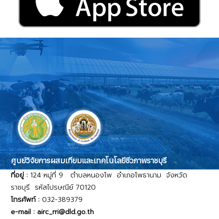
ศูนย์วิจัยการผสมเทียมและเทคโนโลยีชีวภาพราชบุรี
ที่อยู่ :
124 หมู่ที่ 9 ตำบลหนองโพ อำเภอโพธานาม จังหวัด
ราชบุรี รหัสไปรษณีย์ 70120
โทรศัพท์ :
032-389379
e-mail : airc_rri@dld.go.th