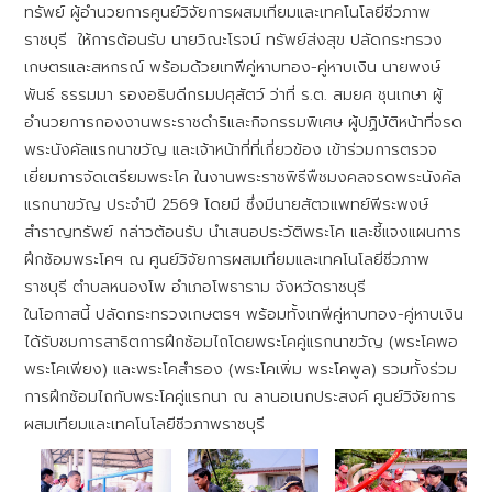
ทรัพย์ ผู้อำนวยการศูนย์วิจัยการผสมเทียมและเทคโนโลยีชีวภาพ
ราชบุรี ให้การต้อนรับ นายวิณะโรจน์ ทรัพย์ส่งสุข ปลัดกระทรวง
เกษตรและสหกรณ์ พร้อมด้วยเทพีคู่หาบทอง-คู่หาบเงิน นายพงษ์
พันธ์ ธรรมมา รองอธิบดีกรมปศุสัตว์ ว่าที่ ร.ต. สมยศ ชุนเกษา ผู้
อำนวยการกองงานพระราชดำริและกิจกรรมพิเศษ ผู้ปฏิบัติหน้าที่จรด
พระนังคัลแรกนาขวัญ และเจ้าหน้าที่ที่เกี่ยวข้อง เข้าร่วมการตรวจ
เยี่ยมการจัดเตรียมพระโค ในงานพระราชพิธีพืชมงคลจรดพระนังคัล
แรกนาขวัญ ประจำปี 2569 โดยมี ซึ่งมีนายสัตวแพทย์พีระพงษ์
สำราญทรัพย์ กล่าวต้อนรับ นำเสนอประวัติพระโค และชี้แจงแผนการ
ฝึกซ้อมพระโคฯ ณ ศูนย์วิจัยการผสมเทียมและเทคโนโลยีชีวภาพ
ราชบุรี ตำบลหนองโพ อำเภอโพธาราม จังหวัดราชบุรี
ในโอกาสนี้ ปลัดกระทรวงเกษตรฯ พร้อมทั้งเทพีคู่หาบทอง-คู่หาบเงิน
ได้รับชมการสาธิตการฝึกซ้อมไถโดยพระโคคู่แรกนาขวัญ (พระโคพอ
พระโคเพียง) และพระโคสำรอง (พระโคเพิ่ม พระโคพูล) รวมทั้งร่วม
การฝึกซ้อมไถกับพระโคคู่แรกนา ณ ลานอเนกประสงค์ ศูนย์วิจัยการ
ผสมเทียมและเทคโนโลยีชีวภาพราชบุรี