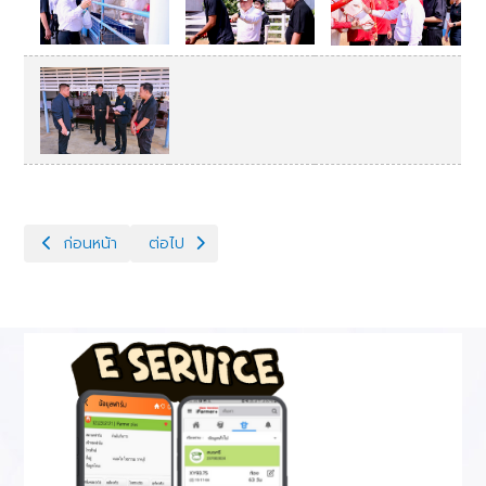
เนื้อหาก่อนหน้า: แก้ไขปัญหาผสมติดยาก
เนื้อหาถัดไป: โครงการพัฒนาพ่อพันธุ์โคนมทรอปิคอล
ก่อนหน้า
ต่อไป