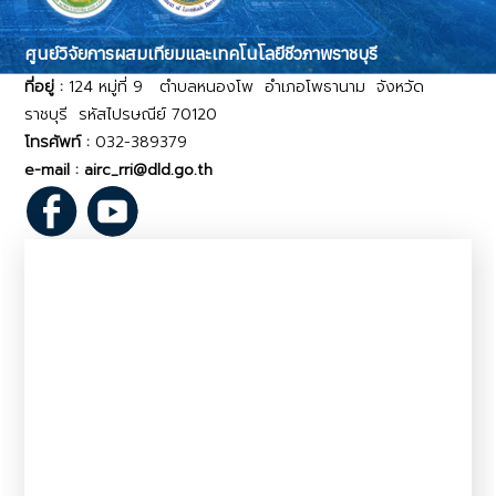
ศูนย์วิจัยการผสมเทียมและเทคโนโลยีชีวภาพราชบุรี
ที่อยู่ :
124 หมู่ที่ 9 ตำบลหนองโพ อำเภอโพธานาม จังหวัด
ราชบุรี รหัสไปรษณีย์ 70120
โทรศัพท์ :
032-389379
e-mail : airc_rri@dld.go.th