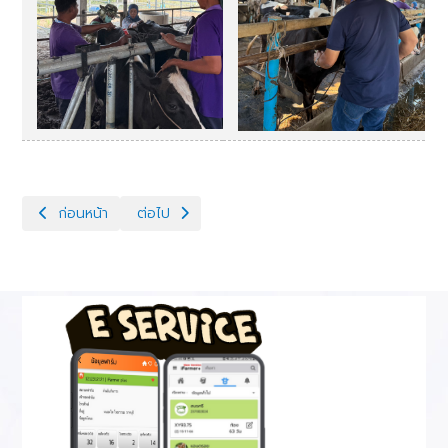
เนื้อหาก่อนหน้า: ส่งเสริมประสิทธิภาพระบบสืบพันธุ์โคนมระดับสหก
เนื้อหาถัดไป: โครงการพัฒนาพ่อพันธุ์โคนมทรอปิคอลโฮล
ก่อนหน้า
ต่อไป