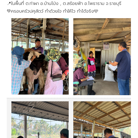
📍ในพื้นที่ ต.ท่าผา อ.บ้านโป่ง , ต.สร้อยฟ้า อ.โพธาราม จ.ราชบุรี
💚ครอบครัวปศุสัตว์ ทำด้วยใจ ทำให้ไว ทำได้จริง🩵