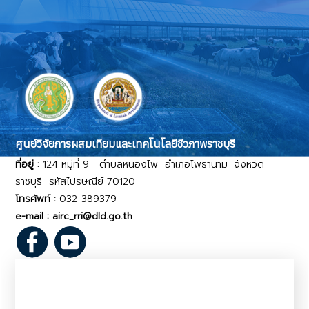
ศูนย์วิจัยการผสมเทียมและเทคโนโลยีชีวภาพราชบุรี
ที่อยู่ :
124 หมู่ที่ 9 ตำบลหนองโพ อำเภอโพธานาม จังหวัด
ราชบุรี รหัสไปรษณีย์ 70120
โทรศัพท์ :
032-389379
e-mail : airc_rri@dld.go.th