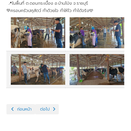
📍ในพื้นที่ ต.ดอนกระเบื้อง อ.บ้านโป่ง จ.ราชบุรี
💚ครอบครัวปศุสัตว์ ทำด้วยใจ ทำให้ไว ทำได้จริง🩵
เนื้อหาก่อนหน้า: วันที่ 21 พฤษภาคม 2569 ศูนย์วิจัยการผสมเทียมและ
เนื้อหาถัดไป: โครงการ ส่งเสริมประสิทธิภาพระบบสืบพ
ก่อนหน้า
ต่อไป