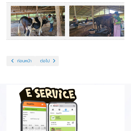
เนื้อหาก่อนหน้า: จ่ายน้ำเชื้อแช่แข็ง,ไนโตรเจนเหลว พร้อมทั้งอุปกรณ์ผส
เนื้อหาถัดไป: ข่าวกิจกรรม7 (3)
ก่อนหน้า
ต่อไป