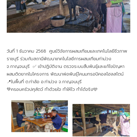
วันที่ 1 ธันวาคม 2568 ศูนย์วิจัยการผสมเทียมและเทคโนโลยีชีวภาพ
ราชบุรี ร่วมกับสถานีพัฒนาเทคโนโลยีการผสมเทียมท่าม่วง
จ.กาญจนบุรี ✅ เข้าปฏิบัติงาน ตรวจระบบสืบพันธุ์และแก้ไขปัญหา
ผสมติดยากในโครงการ พัฒนาพ่อพันธุ์โคนมทรอปิคอลโฮลสไตน์
📍ในพื้นที่ ต.ท่าล้อ อ.ท่าม่วง จ.กาญจนบุรี
💚ครอบครัวปศุสัตว์ ทำด้วยใจ ทำให้ไว ทำได้จริง🩵