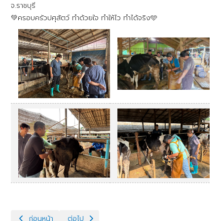
จ.ราชบุรี
💚ครอบครัวปศุสัตว์ ทำด้วยใจ ทำให้ไว ทำได้จริง🩵
เนื้อหาก่อนหน้า: ฝึกพระโค งานพระราชพิธีจรดพระนังคัลแรกนาขวัญ ป
เนื้อหาถัดไป: กิจกรรมขยายสัตว์พันธุ์ดีด้วยเทคโนโลยี
ก่อนหน้า
ต่อไป