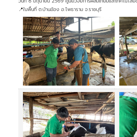
วันที่ 8 มิถุนายน 2569 ศูนย์วิจัยการผสมเทียมและเทคโนโล
📍ในพื้นที่ ต.บ้านฆ้อง อ.โพธาราม จ.ราชบุรี