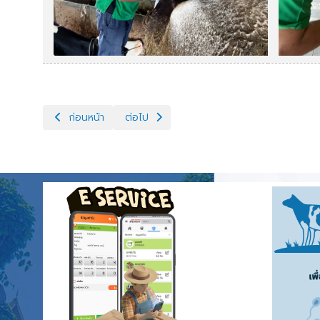
เนื้อหาก่อนหน้า: จ่ายน้ำเชื้อแช่แข็ง,ไนโตรเจนเหลว พร้อมทั้งอุปก
เนื้อหาถัดไป: พัฒนาพ่อพันธุ์โคนมทรอปิคอลโฮลส
ก่อนหน้า
ต่อไป