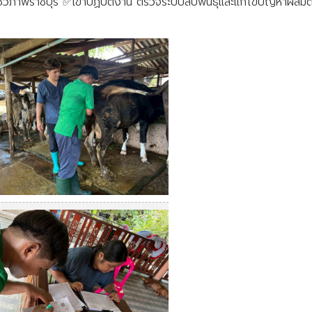
ยีชีวภาพราชบุรี ✅เข้าปฏิบัติงาน ตรวจระบบสืบพันธุ์และแก้ไขปัญหา