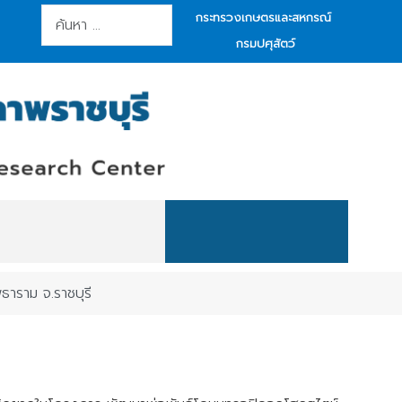
การค้นหา
กระทรวงเกษตรและสหกรณ์
กรมปศุสัตว์
ธาราม จ.ราชบุรี