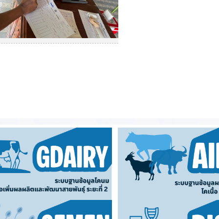
รณ์ผสมเทียมในพื้นที่จังหวัด เพชรบุรี
ไตน์📍ในพื้นที่ ต.เขากระปุก อ.ท่ายาง จ.เพชรบุรี