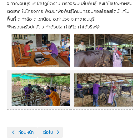
จ.กาญจนบุรี ✅เข้าปฏิบัติงาน ตรวจระบบสืบพันธุ์และแก้ไขปัญหาผสม
ติดยาก ในโครงการ พัฒนาพ่อพันธุ์โคนมทรอปิคอลโฮลสไตน์ 📍ใน
พื้นที่ ต.ท่าล้อ ต.เขาน้อย อ.ท่าม่วง จ.กาญจนบุรี
💚ครอบครัวปศุสัตว์ ทำด้วยใจ ทำให้ไว ทำได้จริง🩵
เนื้อหาก่อนหน้า: ตรวจเช็คและแก้ไขแรงดันลม ระบบรีดนม ฟาร์มโคน
เนื้อหาถัดไป: โครงการ พัฒนาพ่อพันธุ์โคนมทรอปิคอล
ก่อนหน้า
ต่อไป