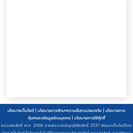
นโยบายเว็บไซต์
|
นโยบายการรักษาความมั่นคงปลอดภัย
|
นโยบายการ
คุ้มครองข้อมูลส่วนบุคคล
|
นโยบายการใช้คุ้กกี้
สงวนลิขสิทธิ์ พ.ศ. 2568 ตามพระราชบัญญัติลิขสิทธิ์ 2537 พัฒนาเว็บไซต์โดย
ผู้ดูแลเว็บไซต์สำนักเทคโนโลยีชีวภาพการผลิตปศุสัตว์ กรมปศุสัตว์: กลุ่มพัฒนา