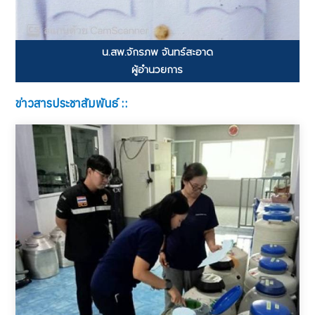
น.สพ.จักรภพ จันทร์สะอาด
ผู้อำนวยการ
ข่าวสารประชาสัมพันธ์ ::