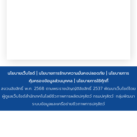
นโยบายเว็บไซต์
|
นโยบายการรักษาความมั่นคงปลอดภัย
|
นโยบายการ
คุ้มครองข้อมูลส่วนบุคคล
|
นโยบายการใช้คุ้กกี้
สงวนลิขสิทธิ์ พ.ศ. 2568 ตามพระราชบัญญัติลิขสิทธิ์ 2537 พัฒนาเว็บไซต์โดย
ผู้ดูแลเว็บไซต์สำนักเทคโนโลยีชีวภาพการผลิตปศุสัตว์ กรมปศุสัตว์: กลุ่มพัฒนา
ระบบข้อมูลและเครือข่ายชีวภาพการปศุสัตว์