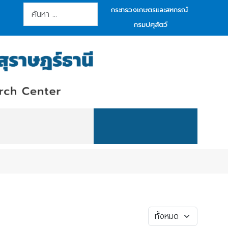
การค้นหา
กระทรวงเกษตรและสหกรณ์
กรมปศุสัตว์
แสดง #