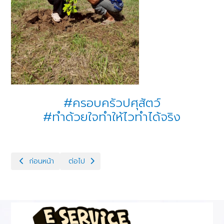
#ครอบครัวปศุสัตว์
#ทำด้วยใจทำให้ไวทำได้จริง
เนื้อหาก่อนหน้า: งานผสมเทียมแพะ
เนื้อหาถัดไป: รับโล่รางวัลกิจกรรม 5ส ประจำปีงบป
ก่อนหน้า
ต่อไป