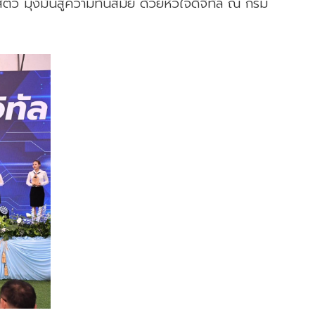
 มุ่งมั่นสู่ความทันสมัย ด้วยหัวใจดิจิทัล ณ กรม