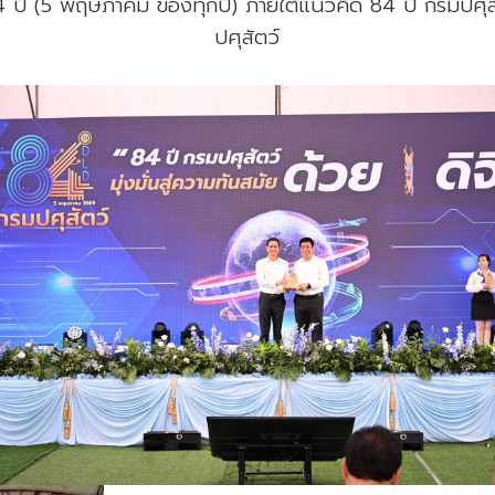
ี (5 พฤษภาคม ของทุกปี) ภายใต้แนวคิด 84 ปี กรมปศุสัตว์
ปศุสัตว์