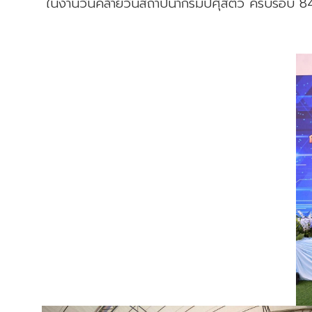
ในงานวันคล้ายวันสถาปนากรมปศุสัตว์ ครบรอบ 84 ป