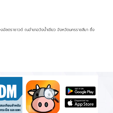
งอัลตราซาวด์ ณอำเภอวังน้ำเขียว จังหวัดนครราชสีมา ซึ่ง