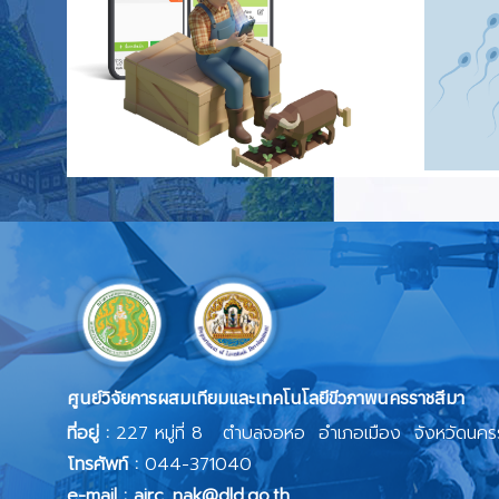
ศูนย์วิจัยการผสมเทียมและเทคโนโลยีขีวภาพนครราชสีมา
ที่อยู่ :
227 หมู่ที่ 8 ตำบลจอหอ อำเภอเมือง จังหวัดนคร
โทรศัพท์ :
044-371040
e-mail : airc_nak@dld.go.th