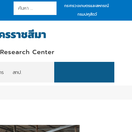
การค้นหา
กระทรวงเกษตรและสหกรณ์
กรมปศุสัตว์
กร
สทป.