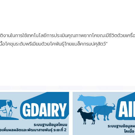
ัติงานในการใช้เทคโนโลยีการประเมินคุณภาพซากโคขณะมีชีวิตด้วยเครื่อ
อโคขุนระดับพรีเมียมด้วยโคพันธุ์ไทยแบล็คกรมปศุสัตว์”
าโรคทางพันธุ์กรรม2569