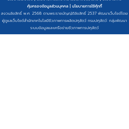
คุ้มครองข้อมูลส่วนบุคคล
|
นโยบายการใช้คุ้กกี้
สงวนลิขสิทธิ์ พ.ศ. 2568 ตามพระราชบัญญัติลิขสิทธิ์ 2537 พัฒนาเว็บไซต์โดย
ผู้ดูแลเว็บไซต์สำนักเทคโนโลยีชีวภาพการผลิตปศุสัตว์ กรมปศุสัตว์: กลุ่มพัฒนา
ระบบข้อมูลและเครือข่ายชีวภาพการปศุสัตว์