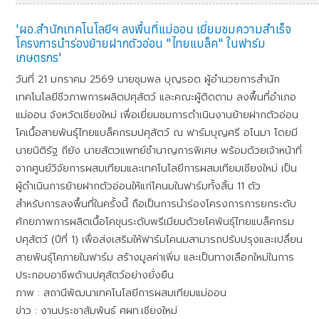
'ผอ.สำนักเทคโนโลยีฯ ลงพื้นที่แม่ออน เยี่ยมชมความสำเร็จ
โครงการนำร่องย้ายฝากตัวอ่อน "ไทยแบล็ค" ในฟาร์ม
เกษตรกร'
วันที่ 21 มกราคม 2569 นายชุมพล บุญรอด ผู้อำนวยการสำนัก
เทคโนโลยีชีวภาพการผลิตปศุสัตว์ และคณะผู้ติดตาม ลงพื้นที่อำเภอ
แม่ออน จังหวัดเชียงใหม่ เพื่อเยี่ยมชมการดำเนินงานย้ายฝากตัวอ่อน
โคเนื้อสายพันธุ์ไทยแบล็คกรมปศุสัตว์ ณ ฟาร์มบุญศรี อโนมา โดยมี
นายนิติรัฐ ถียัง นายสัตวแพทย์ชำนาญการพิเศษ พร้อมด้วยเจ้าหน้าที่
จากศูนย์วิจัยการผสมเทียมและเทคโนโลยีการผสมเทียมเชียงใหม่ เป็น
ผู้ดำเนินการย้ายฝากตัวอ่อนให้แก่โคนมในฟาร์มทั้งสิ้น 11 ตัว
สำหรับการลงพื้นที่ในครั้งนี้ ถือเป็นการนำร่องโครงการการยกระดับ
ศักยภาพการผลิตเนื้อโคขุนระดับพรีเมียมด้วยโคพันธุ์ไทยแบล็คกรม
ปศุสัตว์ (ปีที่ 1) เพื่อส่งเสริมให้ฟาร์มโคนมสามารถปรับปรุงและเปลื่ยน
สายพันธุ์โคภายในฟาร์ม สร้างมูลค่าเพิ่ม และเป็นทางเลือกใหม่ในการ
ประกอบอาชีพด้านปศุสัตว์อย่างยั่งยืน
ภาพ : สถานีพัฒนาเทคโนโลยีการผสมเทียมแม่ออน
ข่าว : งานประชาสัมพันธ์ ศผท.เชียงใหม่