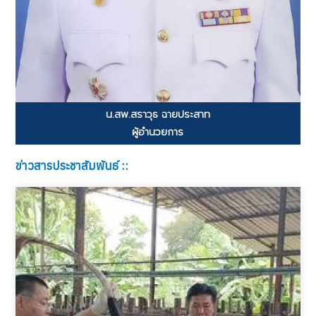
น.สพ.สราวุธ ฉายประสาท
ผู้อำนวยการ
ข่าวสารประชาสัมพันธ์ ::