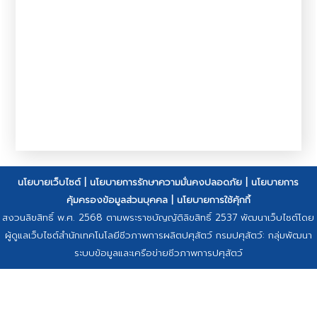
นโยบายเว็บไซต์
|
นโยบายการรักษาความมั่นคงปลอดภัย
|
นโยบายการ
คุ้มครองข้อมูลส่วนบุคคล
|
นโยบายการใช้คุ้กกี้
สงวนลิขสิทธิ์ พ.ศ. 2568 ตามพระราชบัญญัติลิขสิทธิ์ 2537 พัฒนาเว็บไซต์โดย
ผู้ดูแลเว็บไซต์สำนักเทคโนโลยีชีวภาพการผลิตปศุสัตว์ กรมปศุสัตว์: กลุ่มพัฒนา
ระบบข้อมูลและเครือข่ายชีวภาพการปศุสัตว์