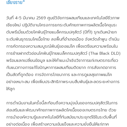
เชียงราย"
วันที่ 4-5 มีนาคม 2569 ศูนย์วิจัยการผสมเทียมและเทคโนโลยีชีวภาพ
เชียงใหม่ ปฏิบัติงานโครงการยกระดับศักยภาพการผลิตเนื้อโคขุนระ
ดับพรีเมี่ยมด้วยโคพันธุ์ไทยแบล็คกรมปศุสัตว์ (ปีที่1) รุกเดินหน้ายก
ระดับพันธุกรรมโคเนื้อไทย ลงพื้นที่อำเภอเมือง จังหวัดลำพูน ดำเนิน
การคัดกรองความสมบูรณ์พันธุ์ของแม่โค เพื่อเตรียมความพร้อมใน
การย้ายฝากตัวอ่อนโคพันธุ์ไทยแบล็คกรมปศุสัตว์ (Thai Black DLD)
พร้อมแลกเปลี่ยนข้อมูล และให้คำแนะนำเชิงวิชาการแก่เกษตรกรเกี่ยว
กับแนวทางการแก้ไขปัญหาการผสมเทียมติดยาก การสังเกตอาการ
เป็นสัดที่ถูกต้อง การจัดการโภชนาการ และการดูแลสุขภาพแม่โค
อย่างเหมาะสม เพื่อเพิ่มประสิทธิภาพระบบสืบพันธุ์และลดระยะห่างการ
ให้ลูก
การดำเนินงานในครั้งนี้สะท้อนถึงความมุ่งมั่นของกรมปศุสัตว์ในการ
ส่งเสริมและพัฒนาศักยภาพการผลิตโคเนื้อของเกษตรกรไทย ด้วย
การนำองค์ความรู้และเทคโนโลยีที่ทันสมัยมาประยุกต์ใช้ในระดับพื้นที่
อย่างต่อเนื่อง เพื่อสร้างความเข้มแข็งและความยั่งยืนให้แก่ภาค