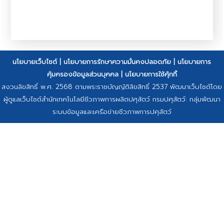
นโยบายเว็บไซต์
|
นโยบายการรักษาความมั่นคงปลอดภัย
|
นโยบายการ
คุ้มครองข้อมูลส่วนบุคคล
|
นโยบายการใช้คุ้กกี้
สงวนลิขสิทธิ์ พ.ศ. 2568 ตามพระราชบัญญัติลิขสิทธิ์ 2537 พัฒนาเว็บไซต์โดย
ผู้ดูแลเว็บไซต์สำนักเทคโนโลยีชีวภาพการผลิตปศุสัตว์ กรมปศุสัตว์: กลุ่มพัฒนา
ระบบข้อมูลและเครือข่ายชีวภาพการปศุสัตว์