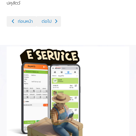
ปศุสัตว์
เนื้อหาก่อนหน้า: ประกาศเชิญชวนประกวดราคาซื้อครุภัณฑ์การเกษตร 
เนื้อหาถัดไป: เผยแพร่แผนการจัดซื้อจัดจ้าง ครุภัณ
ก่อนหน้า
ต่อไป