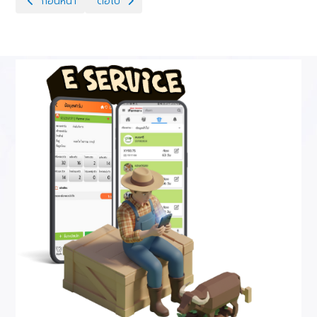
เนื้อหาก่อนหน้า: ฉีดวัคซีนป้องกันโรคปากและเท้าเปื่อยในโค
เนื้อหาถัดไป: ข่าว กิจกรรมในหน่วยงาน ตรวจท้องแพะใน
ก่อนหน้า
ต่อไป