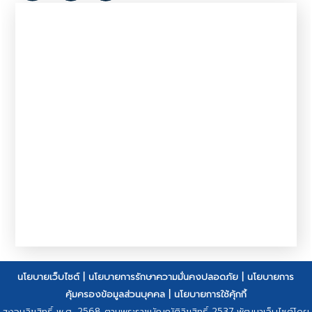
นโยบายเว็บไซต์
|
นโยบายการรักษาความมั่นคงปลอดภัย
|
นโยบายการ
คุ้มครองข้อมูลส่วนบุคคล
|
นโยบายการใช้คุ้กกี้
สงวนลิขสิทธิ์ พ.ศ. 2568 ตามพระราชบัญญัติลิขสิทธิ์ 2537 พัฒนาเว็บไซต์โดย