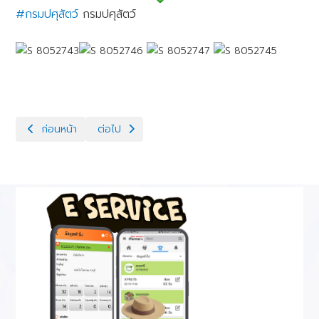
#กรมปศุสัตว์
กรมปศุสัตว์
เนื้อหาก่อนหน้า: แก้ไขปัญหาระบบสืบพันธุ์ในโคเนื้อ
เนื้อหาถัดไป: ฉีดวัคซีนป้องกันโรคปากและเท้าเปื่อยในโ
ก่อนหน้า
ต่อไป