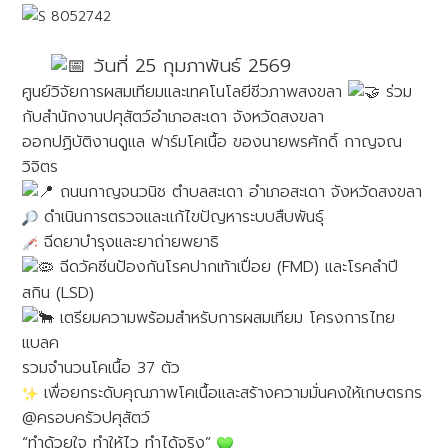
วันที่ 25 กุมภาพันธ์ 2569
ศูนย์วิจัยการผสมเทียมและเทคโนโลยีชีวภาพสงขลา
ร่วม
กับสำนักงานปศุสัตว์อำเภอสะเดา จังหวัดสงขลา
ออกปฏิบัติงานดูแล ฟาร์มโคเนื้อ ของนายพรศักดิ์ กาญจณ
วิจิตร
ถนนกาญจนวนิช ตำบลสะเดา อำเภอสะเดา จังหวัดสงขลา
ดำเนินการตรวจและแก้ไขปัญหาระบบสืบพันธุ์
ฉีดยาบำรุงและยาถ่ายพยาธิ
ฉีดวัคซีนป้องกันโรคปากเท้าเปื่อย (FMD) และโรคลำปี
สกิน (LSD)
เตรียมความพร้อมสำหรับการผสมเทียม โครงการไทย
แบลค
รวมจำนวนโคเนื้อ 37 ตัว
เพื่อยกระดับคุณภาพโคเนื้อและสร้างความมั่นคงให้เกษตรกร
@ครอบครัวปศุสัตว์
“ทำด้วยใจ ทำให้ไว ทำได้จริง”