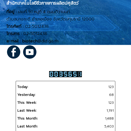
สำนักเทคโนโลยีชีวภาพการผลิตปศุสัตว์
ที่อยู่ :
เลขที่ 91 หมู่ที่ 4 ถนนติวานนท์
ตำบลบางกะดี อำเภอเมือง จังหวัดปทุมธานี 12000
โทรศัพท์ :
02-5012438
โทรสาร :
02-5012438
e-mail : biotech
@dld.go.th
สถิติเว็บไซต์
Today:
123
Yesterday:
68
This Week:
123
Last Week:
1,191
This Month:
1,488
Last Month:
5,403