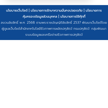
นโยบายเว็บไซต์
|
นโยบายการรักษาความมั่นคงปลอดภัย
|
นโยบายการ
คุ้มครองข้อมูลส่วนบุคคล
|
นโยบายการใช้คุ้กกี้
สงวนลิขสิทธิ์ พ.ศ. 2568 ตามพระราชบัญญัติลิขสิทธิ์ 2537 พัฒนาเว็บไซต์โดย
ผู้ดูแลเว็บไซต์สำนักเทคโนโลยีชีวภาพการผลิตปศุสัตว์ กรมปศุสัตว์: กลุ่มพัฒนา
ระบบข้อมูลและเครือข่ายชีวภาพการปศุสัตว์