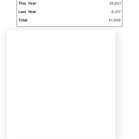
This Year:
35,651
Last Year:
6,317
Total:
41,968