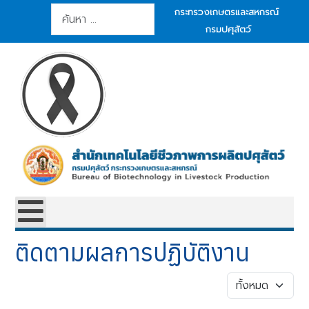
การค้นหา
กระทรวงเกษตรและสหกรณ์
กรมปศุสัตว์
ติดตามผลการปฏิบัติงาน
แสดง #