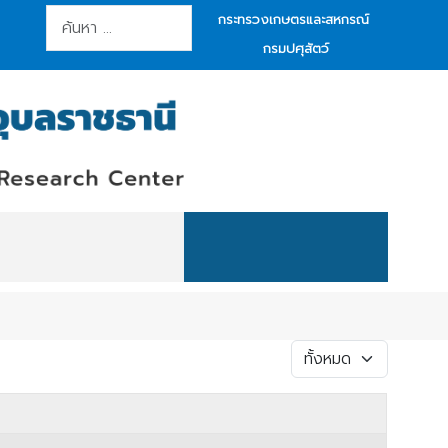
การค้นหา
กระทรวงเกษตรและสหกรณ์
กรมปศุสัตว์
แสดง #