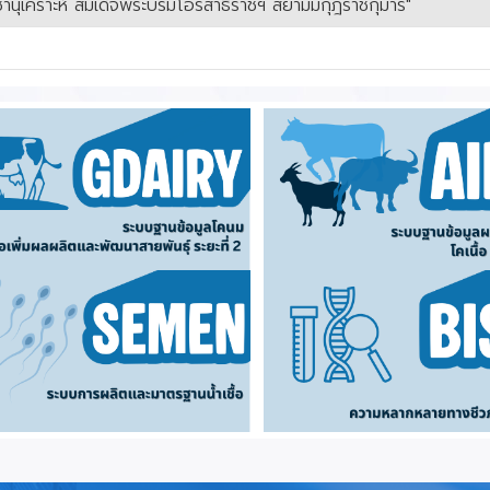
ชานุเคราะห์ สมเด็จพระบรมโอรสาธิราชฯ สยามมกุฎราชกุมาร"